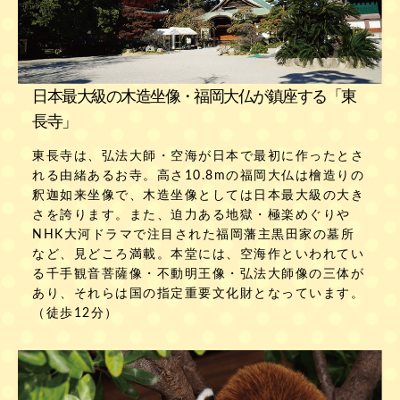
日本最大級の木造坐像・福岡大仏が鎮座する「東
長寺」
東長寺は、弘法大師・空海が日本で最初に作ったとさ
れる由緒あるお寺。高さ10.8mの福岡大仏は檜造りの
釈迦如来坐像で、木造坐像としては日本最大級の大き
さを誇ります。また、迫力ある地獄・極楽めぐりや
NHK大河ドラマで注目された福岡藩主黒田家の墓所
など、見どころ満載。本堂には、空海作といわれてい
る千手観音菩薩像・不動明王像・弘法大師像の三体が
あり、それらは国の指定重要文化財となっています。
（徒歩12分）